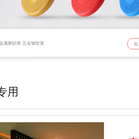
金属磨砂漆
五金皱纹漆
专用