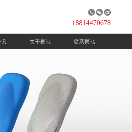
18814470678
资讯
关于景驰
联系景弛