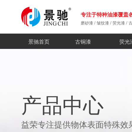
专注于特种油漆覆盖
磨砂漆
/
皱纹漆
/
荧光漆
/
景驰首页
古铜漆
荧光
产品中心
益荣专注提供物体表面特殊效