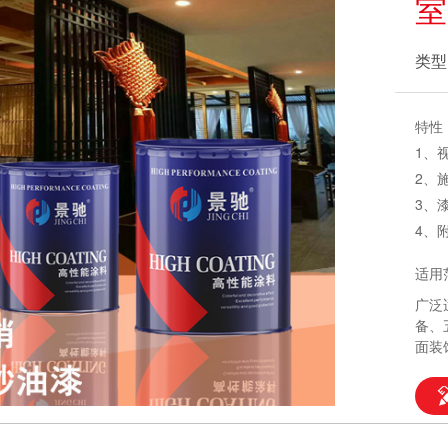
室
类型
特性
1、
2、
3、
4、
适用
广泛
备、
面装