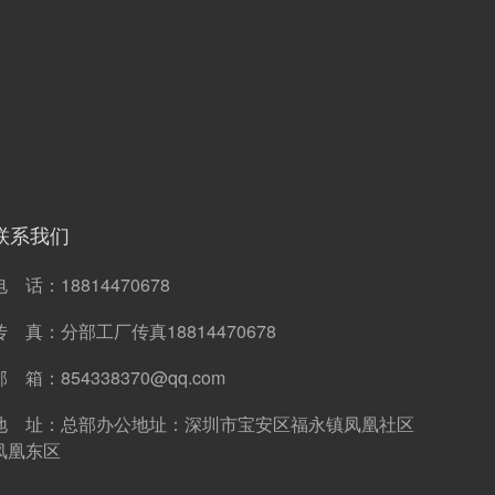
联系我们
电 话：
18814470678
传 真：
分部工厂传真18814470678
邮 箱：
854338370@qq.com
地 址：
总部办公地址：深圳市宝安区福永镇凤凰社区
凤凰东区