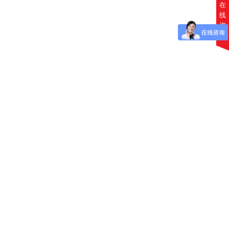
在
线
咨
询