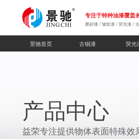
专注于特种油漆覆盖
磨砂漆
/
皱纹漆
/
荧光漆
/
景驰首页
古铜漆
荧光
产品中心
益荣专注提供物体表面特殊效