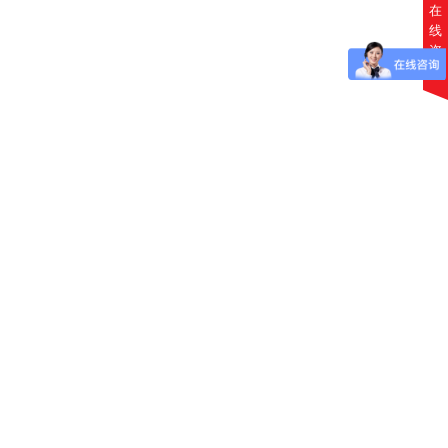
在
线
咨
询